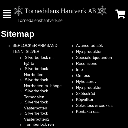
Sitemap
BERLOCKER ARMBAND,
Avancerad sök
TENN ,SILVER
Nya produkter
Silverberlock m.
Specialerbjudanden
hjärta
Recensioner
Silverberlock
Info
Norrbotten
Om oss
Silverberlock
Nyhetsbrev
Norrbotten m. hänge
Nya produkter
Silverberlock
Skötselråd
Tornedalen
Köpvillkor
Silverberlock
Sekretess & cookies
Västerbotten
Kontakta oss
Silverberlock
Västerbotten2
Tennberlock ren