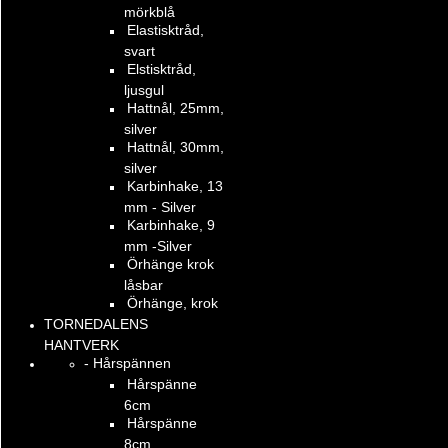
mörkblå
Elastisktråd,
svart
Elstisktråd,
ljusgul
Hattnål, 25mm,
silver
Hattnål, 30mm,
silver
Karbinhake, 13
mm - Silver
Karbinhake, 9
mm -Silver
Örhänge krok
låsbar
Örhänge, krok
TORNEDALENS
HANTVERK
- Hårspännen
Hårspänne
6cm
Hårspänne
8cm