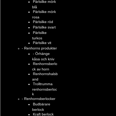
Pärlsilke mörk
blå
Pärlsilke mörk
rosa
Pärlsilke röd
Pärlsilke svart
Pärlsilke
turkos
Pärlsilke vit
- Renhorns produkter
- Örhänge
kåsa och kniv
Renhornsberlo
ck av horn
Renhornshalsb
and
Trolltrumma
renhornsberloc
k
- Renhornsberlocker
Budbärare
berlock
Kraft berlock