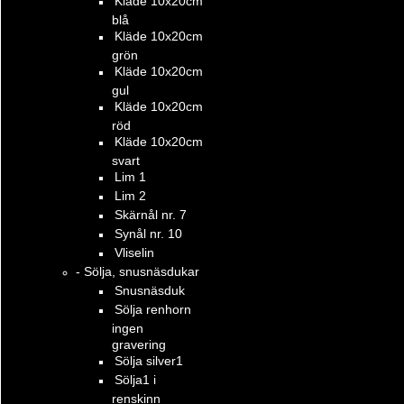
Kläde 10x20cm
blå
Kläde 10x20cm
grön
Kläde 10x20cm
gul
Kläde 10x20cm
röd
Kläde 10x20cm
svart
Lim 1
Lim 2
Skärnål nr. 7
Synål nr. 10
Vliselin
- Sölja, snusnäsdukar
Snusnäsduk
Sölja renhorn
ingen
gravering
Sölja silver1
Sölja1 i
renskinn