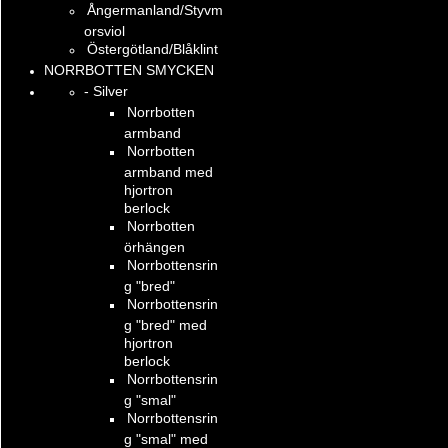
Ångermanland/Styvm
orsviol
Östergötland/Blåklint
NORRBOTTEN SMYCKEN
- Silver
Norrbotten
armband
Norrbotten
armband med
hjortron
berlock
Norrbotten
örhängen
Norrbottensrin
g "bred"
Norrbottensrin
g "bred" med
hjortron
berlock
Norrbottensrin
g "smal"
Norrbottensrin
g "smal" med