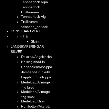
Tennberlock Ripa
Tennberlock
Trolltrumma
Tennberlock Älg
Trolltrumm
halsband_berlock
KONSTHANTVERK
- Trä
Skrin
LANDSKAPSRINGAR
SILVER
Dalarna/Ängsklocka
Hälsingland/Lin
Härjedalen/Mosippa
Jämtland/Brunkulla
Lappland/Fjällsippa
Medelpad/Allmoge
ring bred
Medelpad/Allmoge
ring smal
Medelpad/Gran
Norrbotten/Åkerbär